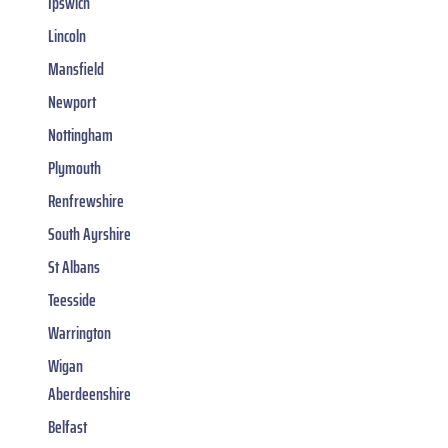
Ipswich
Lincoln
Mansfield
Newport
Nottingham
Plymouth
Renfrewshire
South Ayrshire
St Albans
Teesside
Warrington
Wigan
Aberdeenshire
Belfast