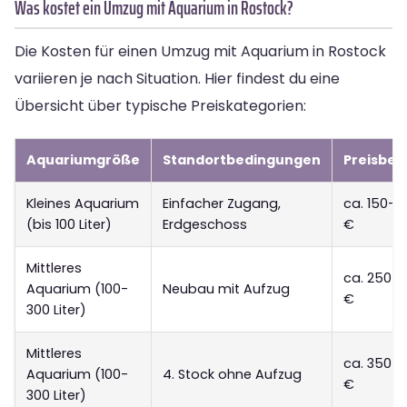
Was kostet ein Umzug mit Aquarium in Rostock?
Die Kosten für einen Umzug mit Aquarium in Rostock
variieren je nach Situation. Hier findest du eine
Übersicht über typische Preiskategorien:
Aquariumgröße
Standortbedingungen
Preisber
Kleines Aquarium
Einfacher Zugang,
ca. 150-2
(bis 100 Liter)
Erdgeschoss
€
Mittleres
ca. 250-
Aquarium (100-
Neubau mit Aufzug
€
300 Liter)
Mittleres
ca. 350-
Aquarium (100-
4. Stock ohne Aufzug
€
300 Liter)