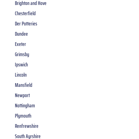
Brighton and Hove
Chesterfield
Der Potteries
Dundee
Exeter
Grimsby
Ipswich
Lincoln
Mansfield
Newport
Nottingham
Plymouth
Renfrewshire
South Ayrshire