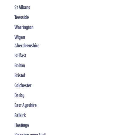
St Albans
Teesside
Warrington
Wigan
Aberdeenshire
Belfast
Bolton
Bristol
Colchester
Derby
East Ayrshire
Falkirk
Hastings
Kingston upon Hull