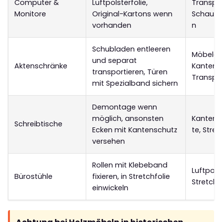
Computer &
Luftpolsterfolie,
Transpo
Monitore
Original-Kartons wenn
Schaums
vorhanden
n
Schubladen entleeren
Möbelde
und separat
Aktenschränke
Kantens
transportieren, Türen
Transpo
mit Spezialband sichern
Demontage wenn
möglich, ansonsten
Kantens
Schreibtische
Ecken mit Kantenschutz
te, Stret
versehen
Rollen mit Klebeband
Luftpolst
Bürostühle
fixieren, in Stretchfolie
Stretchf
einwickeln