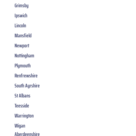
Grimsby
Ipswich
Lincoln
Mansfield
Newport
Nottingham
Plymouth
Renfrewshire
South Ayrshire
St Albans
Teesside
Warrington
Wigan
Aberdeenshire