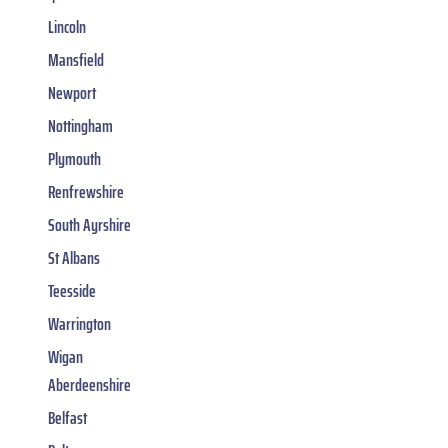
Lincoln
Mansfield
Newport
Nottingham
Plymouth
Renfrewshire
South Ayrshire
St Albans
Teesside
Warrington
Wigan
Aberdeenshire
Belfast