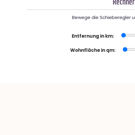
Rechner
Bewege die Schieberegler un
Entfernung in km:
Wohnfläche in qm: