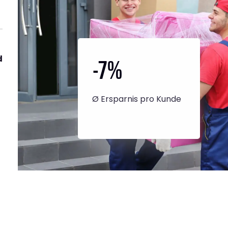
-7
%
d
Ø Ersparnis pro Kunde