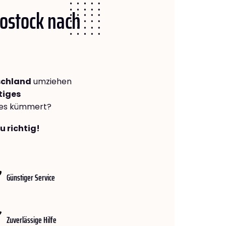
Rostock nach
schland
umziehen
tiges
lles kümmert?
u richtig!
Günstiger Service
Zuverlässige Hilfe