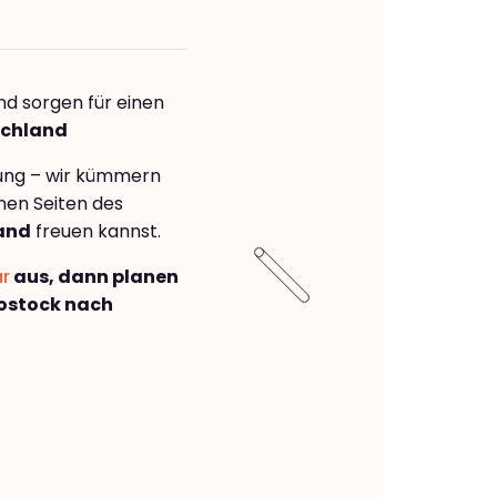
nd sorgen für einen
schland
rung – wir kümmern
önen Seiten des
and
freuen kannst.
ar
aus, dann planen
ostock nach