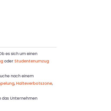
Ob es sich um einen
ug
oder
Studentenumzug
e Suche nach einem
mpelung
,
Halteverbotszone
,
 an das Unternehmen