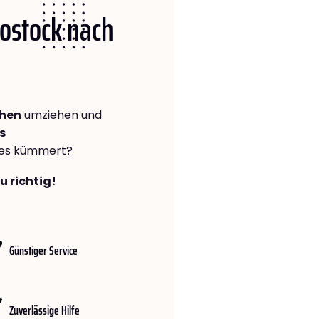
Rostock nach
chen
umziehen und
s
lles kümmert?
u richtig!
Günstiger Service
Zuverlässige Hilfe