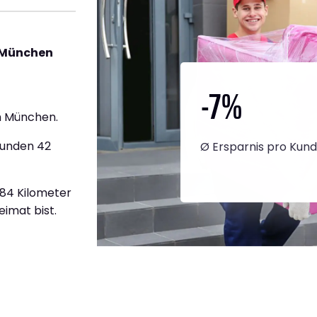
 München
-7
%
h München.
tunden 42
Ø Ersparnis pro Kun
784 Kilometer
eimat bist.