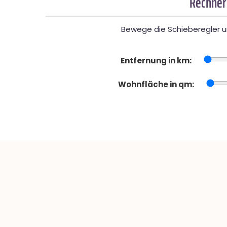
Rechner
Bewege die Schieberegler un
Entfernung in km:
Wohnfläche in qm: