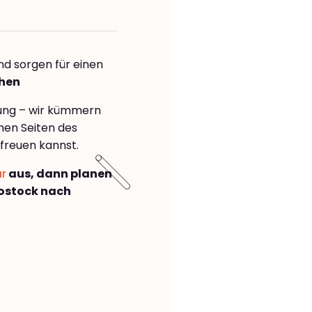
nd sorgen für einen
chen
rung – wir kümmern
önen Seiten des
freuen kannst.
ar
aus, dann planen
ostock nach