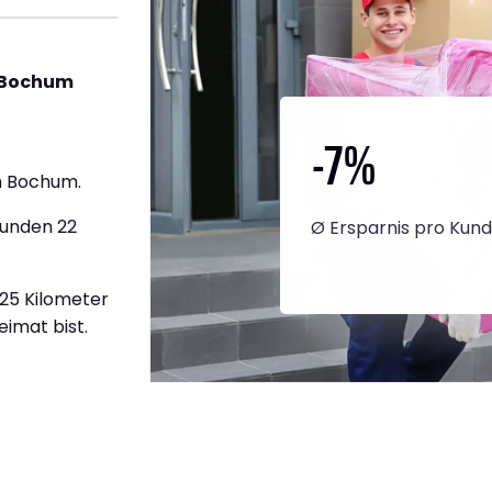
 Bochum
-7
%
h Bochum.
tunden 22
Ø Ersparnis pro Kun
525 Kilometer
eimat bist.