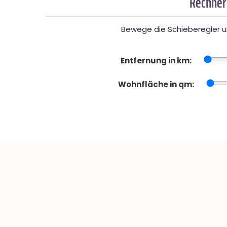
Rechner
Bewege die Schieberegler un
Entfernung in km:
Wohnfläche in qm: