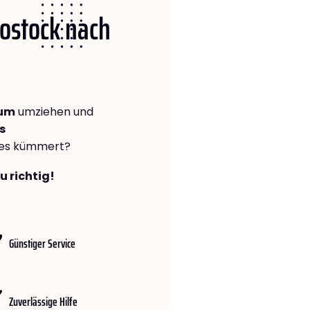
Rostock nach
hum
umziehen und
s
lles kümmert?
u richtig!
Günstiger Service
Zuverlässige Hilfe