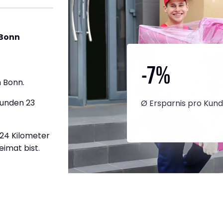
 Bonn
-7
%
 Bonn.
tunden 23
Ø Ersparnis pro Kun
624 Kilometer
eimat bist.