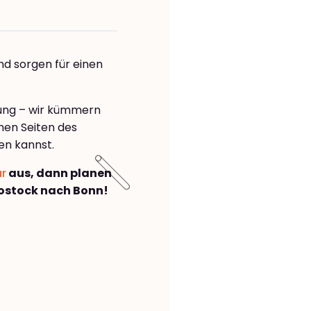
nd sorgen für einen
rung – wir kümmern
önen Seiten des
en kannst.
ar
aus, dann planen
ostock nach Bonn!