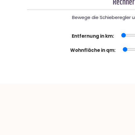
Rechner
Bewege die Schieberegler un
Entfernung in km:
Wohnfläche in qm: