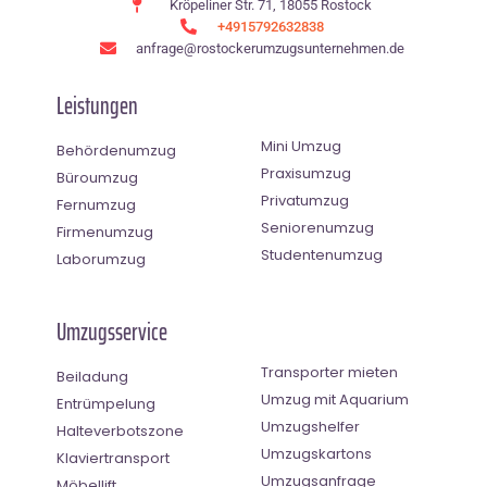
Kröpeliner Str. 71, 18055 Rostock
+4915792632838
anfrage@rostockerumzugsunternehmen.de
Leistungen
Mini Umzug
Behördenumzug
Praxisumzug
Büroumzug
Privatumzug
Fernumzug
Seniorenumzug
Firmenumzug
Studentenumzug
Laborumzug
Umzugsservice
Transporter mieten
Beiladung
Umzug mit Aquarium
Entrümpelung
Umzugshelfer
Halteverbotszone
Umzugskartons
Klaviertransport
Umzugsanfrage
Möbellift