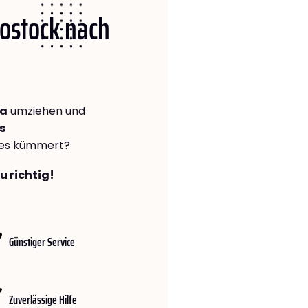
Rostock nach
va
umziehen und
s
lles kümmert?
u richtig!
Günstiger Service
Zuverlässige Hilfe