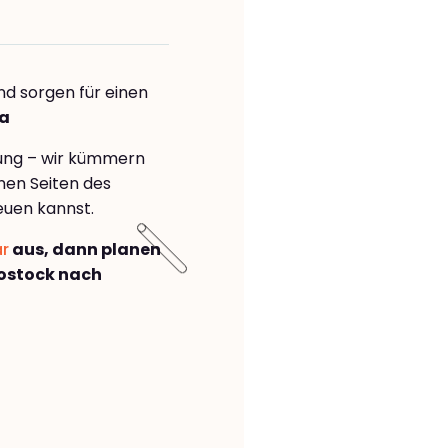
nd sorgen für einen
va
rung – wir kümmern
önen Seiten des
euen kannst.
ar
aus, dann planen
ostock nach