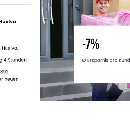
 Huelva
-7
%
 Huelva.
g 4 Stunden.
Ø Ersparnis pro Kun
.892
ner neuen