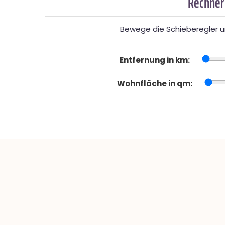
Rechner
Bewege die Schieberegler un
Entfernung in km:
Wohnfläche in qm: