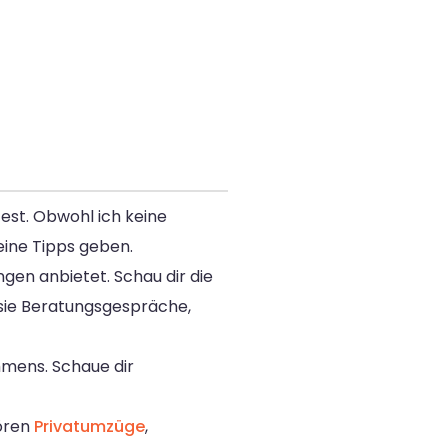
test. Obwohl ich keine
eine Tipps geben.
gen anbietet. Schau dir die
b sie Beratungsgespräche,
hmens. Schaue dir
ören
Privatumzüge
,