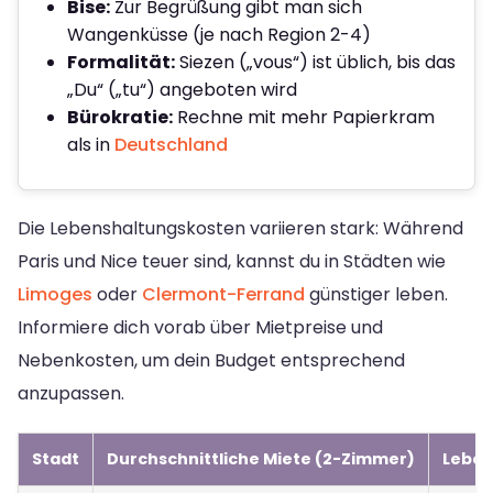
Bise:
Zur Begrüßung gibt man sich
Wangenküsse (je nach Region 2-4)
Formalität:
Siezen („vous“) ist üblich, bis das
„Du“ („tu“) angeboten wird
Bürokratie:
Rechne mit mehr Papierkram
als in
Deutschland
Die Lebenshaltungskosten variieren stark: Während
Paris und Nice teuer sind, kannst du in Städten wie
Limoges
oder
Clermont-Ferrand
günstiger leben.
Informiere dich vorab über Mietpreise und
Nebenkosten, um dein Budget entsprechend
anzupassen.
Stadt
Durchschnittliche Miete (2-Zimmer)
Leben