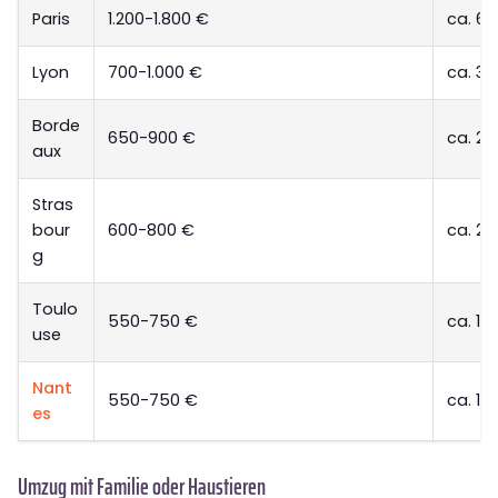
Paris
1.200-1.800 €
ca. 6
Lyon
700-1.000 €
ca. 3
Borde
650-900 €
ca. 2
aux
Stras
bour
600-800 €
ca. 2
g
Toulo
550-750 €
ca. 15
use
Nant
550-750 €
ca. 15
es
Umzug mit Familie oder Haustieren