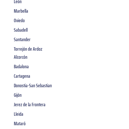
León
Marbella
Oviedo
Sabadell
Santander
Torrejón de Ardoz
Alcorcón
Badalona
Cartagena
Donostia-San Sebastian
Gijón
Jerez de la Frontera
Lleida
Mataró