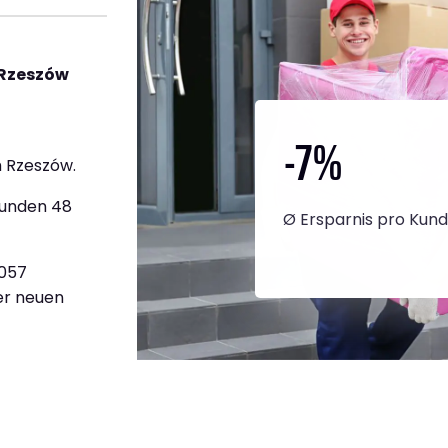
 Rzeszów
-7
%
 Rzeszów.
tunden 48
Ø Ersparnis pro Kun
.057
ner neuen