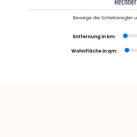
Rechner
Bewege die Schieberegler un
Entfernung in km:
Wohnfläche in qm: