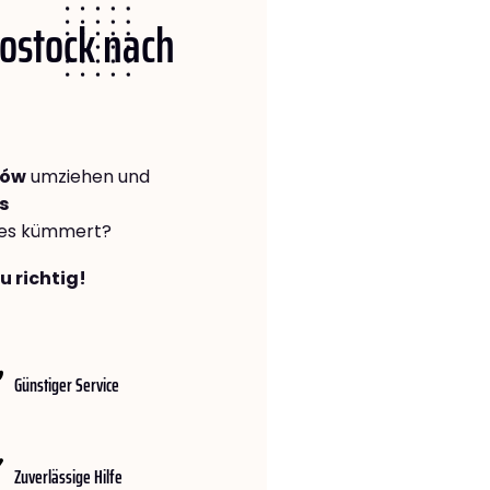
Rostock nach
zów
umziehen und
s
lles kümmert?
u richtig!
Günstiger Service
Zuverlässige Hilfe