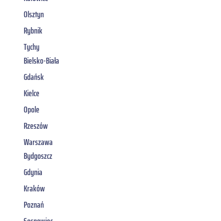
Olsztyn
Rybnik
Tychy
Bielsko-Biała
Gdańsk
Kielce
Opole
Rzeszów
Warszawa
Bydgoszcz
Gdynia
Kraków
Poznań
Sosnowiec