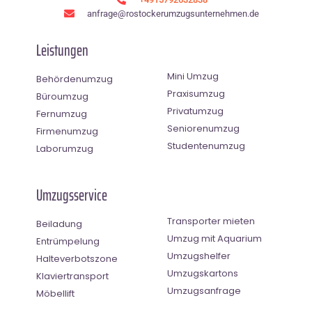
anfrage@rostockerumzugsunternehmen.de
Leistungen
Mini Umzug
Behördenumzug
Praxisumzug
Büroumzug
Privatumzug
Fernumzug
Seniorenumzug
Firmenumzug
Studentenumzug
Laborumzug
Umzugsservice
Transporter mieten
Beiladung
Umzug mit Aquarium
Entrümpelung
Umzugshelfer
Halteverbotszone
Umzugskartons
Klaviertransport
Umzugsanfrage
Möbellift