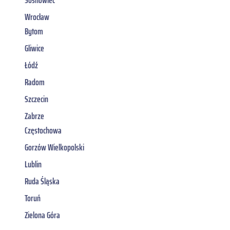
Wrocław
Bytom
Gliwice
Łódź
Radom
Szczecin
Zabrze
Częstochowa
Gorzów Wielkopolski
Lublin
Ruda Śląska
Toruń
Zielona Góra