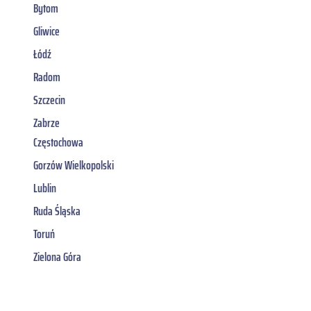
Bytom
Gliwice
Łódź
Radom
Szczecin
Zabrze
Częstochowa
Gorzów Wielkopolski
Lublin
Ruda Śląska
Toruń
Zielona Góra