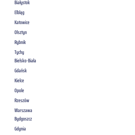
Białystok
Elbląg
Katowice
Olsztyn
Rybnik
Tychy
Bielsko-Biała
Gdańsk
Kielce
Opole
Rzeszów
Warszawa
Bydgoszcz
Gdynia