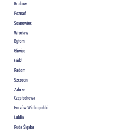
Kraków
Poznań
Sosnowiec
Wrocław
Bytom
Gliwice
Łódź
Radom
Szczecin
Zabrze
Częstochowa
Gorzów Wielkopolski
Lublin
Ruda Śląska