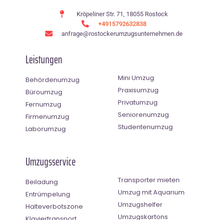
Kröpeliner Str. 71, 18055 Rostock
+4915792632838
anfrage@rostockerumzugsunternehmen.de
Leistungen
Mini Umzug
Behördenumzug
Praxisumzug
Büroumzug
Privatumzug
Fernumzug
Seniorenumzug
Firmenumzug
Studentenumzug
Laborumzug
Umzugsservice
Transporter mieten
Beiladung
Umzug mit Aquarium
Entrümpelung
Umzugshelfer
Halteverbotszone
Umzugskartons
Klaviertransport