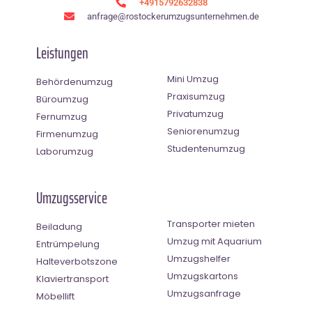
+4915792632838
anfrage@rostockerumzugsunternehmen.de
Leistungen
Mini Umzug
Behördenumzug
Praxisumzug
Büroumzug
Privatumzug
Fernumzug
Seniorenumzug
Firmenumzug
Studentenumzug
Laborumzug
Umzugsservice
Transporter mieten
Beiladung
Umzug mit Aquarium
Entrümpelung
Umzugshelfer
Halteverbotszone
Umzugskartons
Klaviertransport
Umzugsanfrage
Möbellift