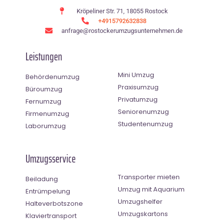
Kröpeliner Str. 71, 18055 Rostock
+4915792632838
anfrage@rostockerumzugsunternehmen.de
Leistungen
Mini Umzug
Behördenumzug
Praxisumzug
Büroumzug
Privatumzug
Fernumzug
Seniorenumzug
Firmenumzug
Studentenumzug
Laborumzug
Umzugsservice
Transporter mieten
Beiladung
Umzug mit Aquarium
Entrümpelung
Umzugshelfer
Halteverbotszone
Umzugskartons
Klaviertransport