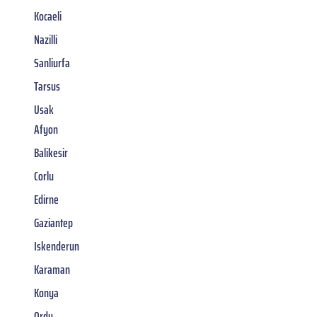
Kocaeli
Nazilli
Sanliurfa
Tarsus
Usak
Afyon
Balikesir
Corlu
Edirne
Gaziantep
Iskenderun
Karaman
Konya
Ordu