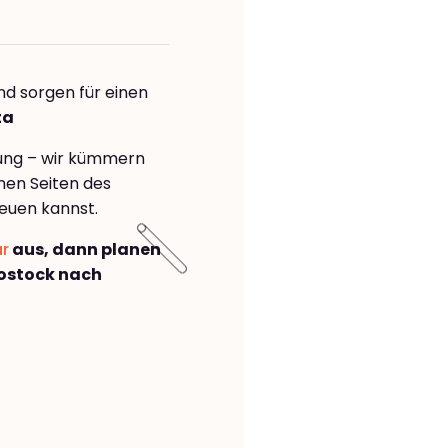
nd sorgen für einen
ta
rung – wir kümmern
önen Seiten des
euen kannst.
ar
aus, dann planen
ostock nach