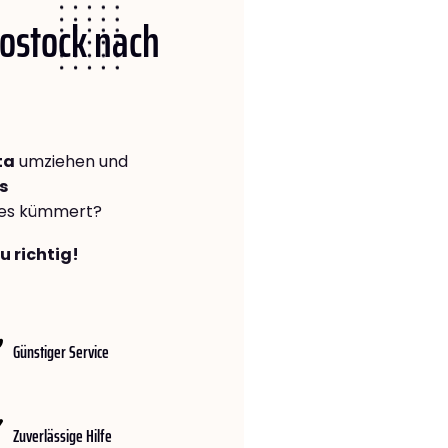
Rostock nach
ta
umziehen und
s
lles kümmert?
u richtig!
Günstiger Service
Zuverlässige Hilfe