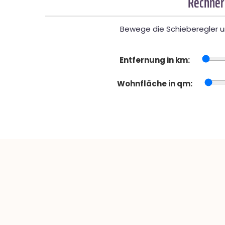
Rechner
Bewege die Schieberegler un
Entfernung in km:
Wohnfläche in qm: