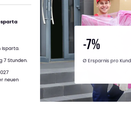
Isparta
-7
%
Isparta.
g 7 Stunden.
Ø Ersparnis pro Kun
.027
ner neuen