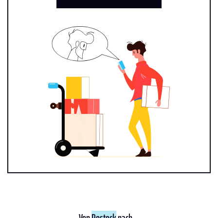
Von
Rostock
nach ...