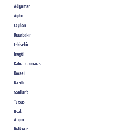
Adiyaman
Aydin
Ceyhan
Diyarbakir
Eskisehir
Inegöl
Kahramanmaras
Kocaeli
Nazilli
Sanliurfa
Tarsus
Usak
Afyon
Balikesir