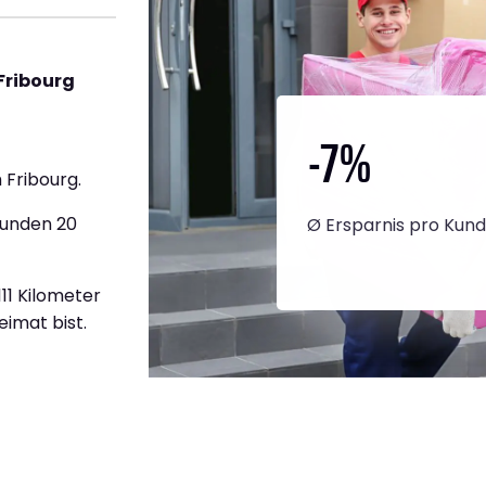
Fribourg
-7
%
 Fribourg.
tunden 20
Ø Ersparnis pro Kun
111 Kilometer
eimat bist.