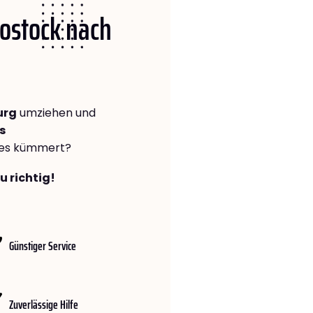
Rostock nach
urg
umziehen und
s
lles kümmert?
u richtig!
Günstiger Service
Zuverlässige Hilfe