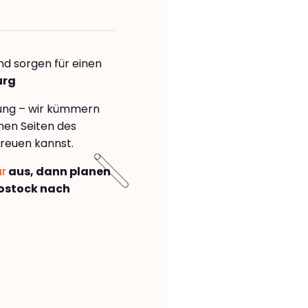
nd sorgen für einen
urg
rung – wir kümmern
önen Seiten des
reuen kannst.
ar
aus, dann planen
ostock nach