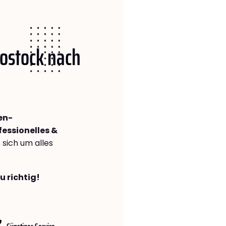
Rostock nach
en-
fessionelles &
s sich um alles
u richtig!