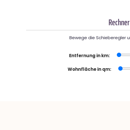
Rechner
Bewege die Schieberegler un
Entfernung in km:
Wohnfläche in qm: