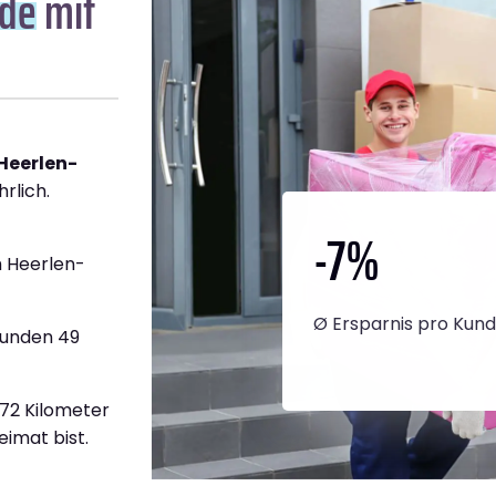
ade
mit
Heerlen-
rlich.
-7
%
 Heerlen-
Ø Ersparnis pro Kun
tunden 49
672 Kilometer
eimat bist.