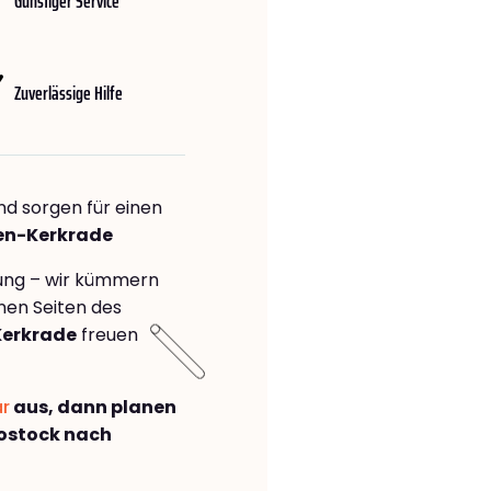
Günstiger Service
Zuverlässige Hilfe
nd sorgen für einen
len-Kerkrade
rung – wir kümmern
önen Seiten des
Kerkrade
freuen
ar
aus, dann planen
ostock nach