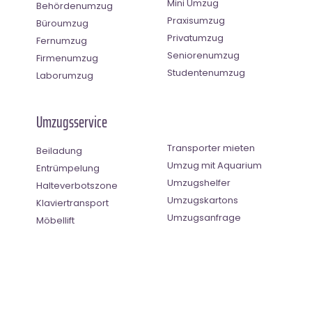
Mini Umzug
Behördenumzug
Praxisumzug
Büroumzug
Privatumzug
Fernumzug
Seniorenumzug
Firmenumzug
Studentenumzug
Laborumzug
Umzugsservice
Transporter mieten
Beiladung
Umzug mit Aquarium
Entrümpelung
Umzugshelfer
Halteverbotszone
Umzugskartons
Klaviertransport
Umzugsanfrage
Möbellift