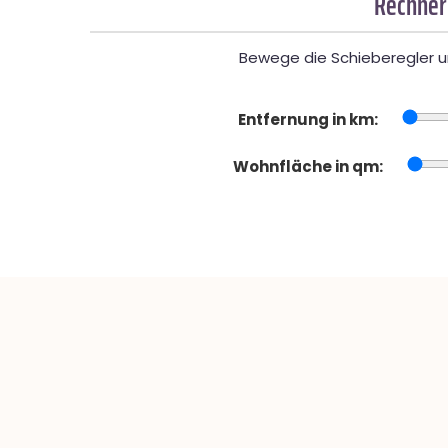
Rechner
Bewege die Schieberegler un
Entfernung in km:
Wohnfläche in qm: