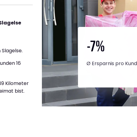
Slagelse
-7
%
Slagelse.
tunden 16
Ø Ersparnis pro Kun
189 Kilometer
eimat bist.