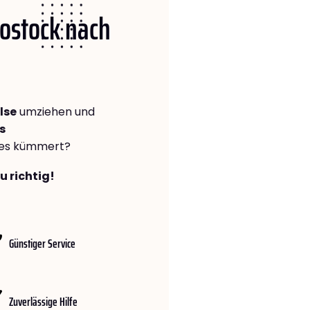
Rostock nach
lse
umziehen und
s
lles kümmert?
u richtig!
Günstiger Service
Zuverlässige Hilfe