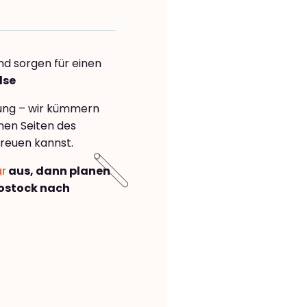
nd sorgen für einen
lse
rung – wir kümmern
önen Seiten des
reuen kannst.
ar
aus, dann planen
ostock nach