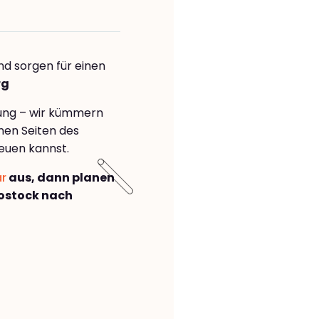
nd sorgen für einen
rg
rung – wir kümmern
önen Seiten des
euen kannst.
ar
aus, dann planen
ostock nach