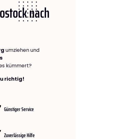
Rostock nach
rg
umziehen und
s
lles kümmert?
u richtig!
Günstiger Service
Zuverlässige Hilfe