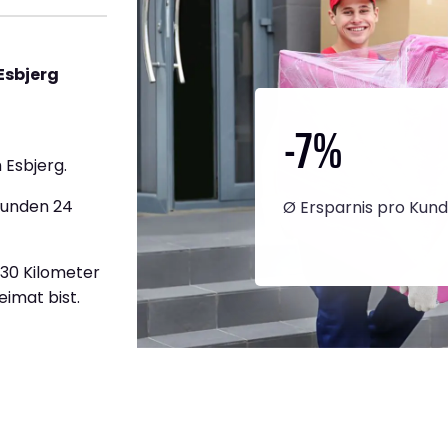
Esbjerg
-7
%
 Esbjerg.
tunden 24
Ø Ersparnis pro Kun
430 Kilometer
eimat bist.