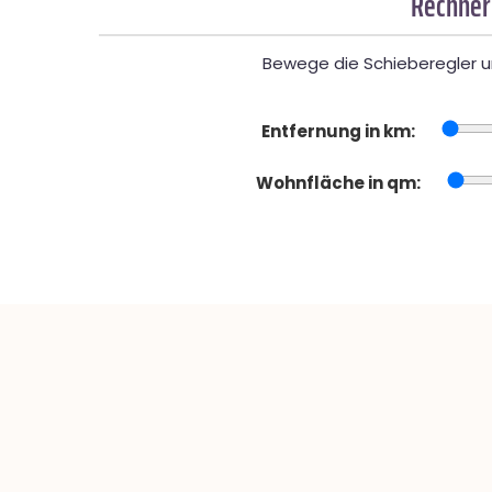
Rechner
Bewege die Schieberegler un
Entfernung in km:
Wohnfläche in qm: