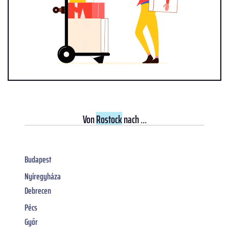
Von
Rostock
nach ...
Budapest
Nyíregyháza
Debrecen
Pécs
Győr