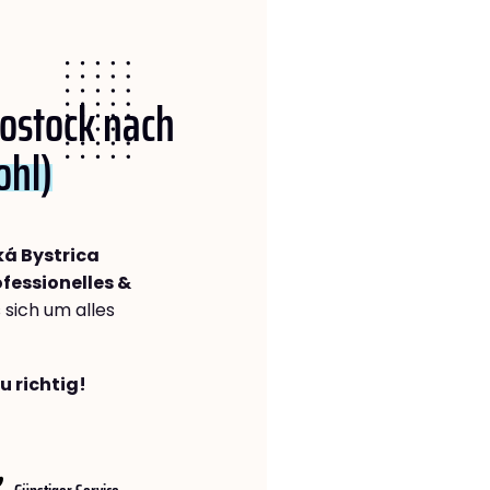
Rostock nach
ohl)
á Bystrica
fessionelles &
s sich um alles
u richtig!