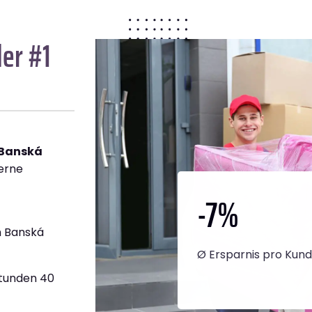
er #1
 Banská
gerne
-7
%
h Banská
Ø Ersparnis pro Kun
Stunden 40