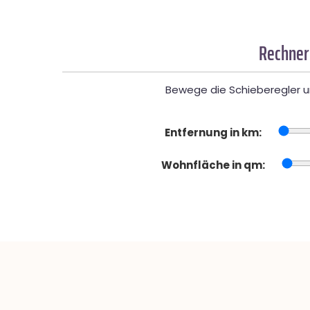
Rechner
Bewege die Schieberegler un
Entfernung in km:
Wohnfläche in qm: