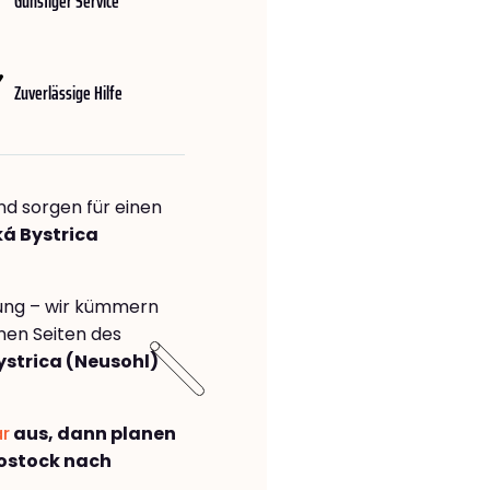
Günstiger Service
Zuverlässige Hilfe
nd sorgen für einen
ká Bystrica
rung – wir kümmern
önen Seiten des
strica (Neusohl)
ar
aus, dann planen
ostock nach