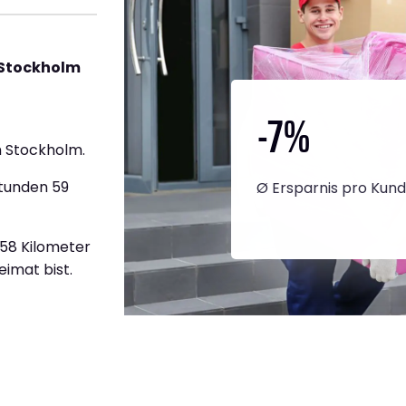
 Stockholm
-7
%
 Stockholm.
Stunden 59
Ø Ersparnis pro Kun
858 Kilometer
eimat bist.