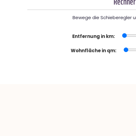
Rechner
Bewege die Schieberegler un
Entfernung in km:
Wohnfläche in qm: