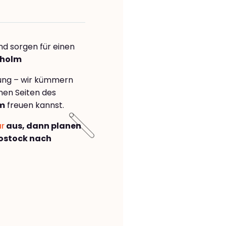
nd sorgen für einen
kholm
rung – wir kümmern
önen Seiten des
lm
freuen kannst.
ar
aus, dann planen
ostock nach