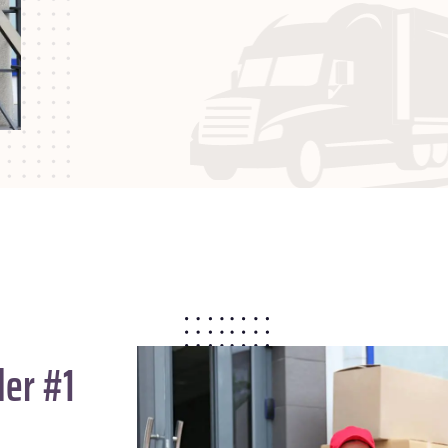
der #1