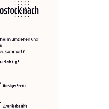
Rostock nach
kholm
umziehen und
s
lles kümmert?
u richtig!
Günstiger Service
Zuverlässige Hilfe