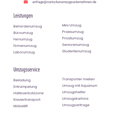
anfrage@rostockerumzugsunternehmen.de
Leistungen
Mini Umzug
Behördenumzug
Praxisumzug
Büroumzug
Privatumzug
Fernumzug
Seniorenumzug
Firmenumzug
Studentenumzug
Laborumzug
Umzugsservice
Transporter mieten
Beiladung
Umzug mit Aquarium
Entrümpelung
Umzugshelfer
Halteverbotszone
Umzugskartons
Klaviertransport
Umzugsanfrage
Möbellift